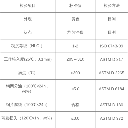
检验项目
标准值
检验方法
外观
黄色
目测
状态
均匀油膏
目测
稠度等级（NLGI）
1-2
ISO 6743-99
工作锥入度(25℃，0.1mm)
285～310
ASTM D 217
滴点（℃）
≥300
ASTM D 2265
钢网分油（100℃×24h，
≤5.0
ASTM D 6184
wt%）
铜片腐蚀（100℃×24h）
合格
ASTM D 130
蒸发损失（120℃×1h，wt%）
≤3.0
ASTM D 972